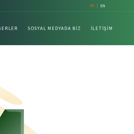
|
TR
EN
BERLER
SOSYAL MEDYADA BIZ
İLETIŞIM