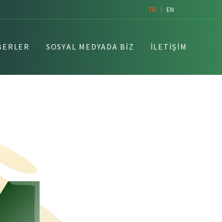
|
TR
EN
BERLER
SOSYAL MEDYADA BIZ
İLETIŞIM