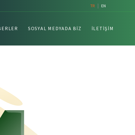
|
TR
EN
BERLER
SOSYAL MEDYADA BIZ
İLETIŞIM