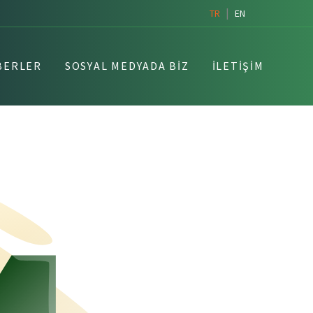
|
TR
EN
BERLER
SOSYAL MEDYADA BIZ
İLETIŞIM