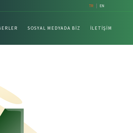
|
TR
EN
BERLER
SOSYAL MEDYADA BIZ
İLETIŞIM