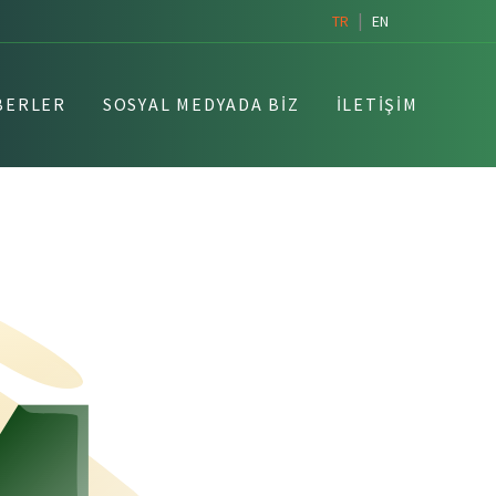
|
TR
EN
BERLER
SOSYAL MEDYADA BIZ
İLETIŞIM